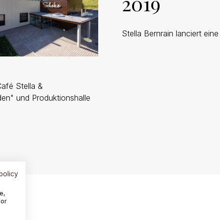
2019
Stella Bernrain lanciert ei
afé Stella &
n" und Produktionshalle
policy
e,
For