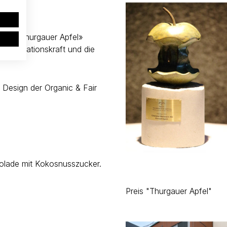
reis «Thurgauer Apfel»
e Innovationskraft und die
 Design der Organic & Fair
olade mit Kokosnusszucker.
Preis "Thurgauer Apfel"